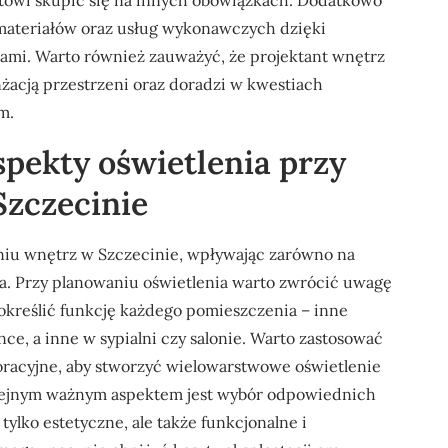
entowi skupić się na innych obowiązkach. Dodatkowo
 materiałów oraz usług wykonawczych dzięki
kami. Warto również zauważyć, że projektant wnętrz
acją przestrzeni oraz doradzi w kwestiach
m.
spekty oświetlenia przy
zczecinie
iu wnętrz w Szczecinie, wpływając zarówno na
nia. Przy planowaniu oświetlenia warto zwrócić uwagę
 określić funkcję każdego pomieszczenia – inne
ce, a inne w sypialni czy salonie. Warto zastosować
oracyjne, aby stworzyć wielowarstwowe oświetlenie
Kolejnym ważnym aspektem jest wybór odpowiednich
ylko estetyczne, ale także funkcjonalne i