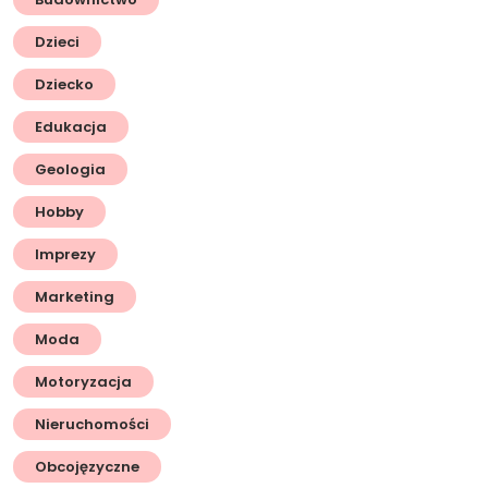
Dzieci
Dziecko
Edukacja
Geologia
Hobby
Imprezy
Marketing
Moda
Motoryzacja
Nieruchomości
Obcojęzyczne