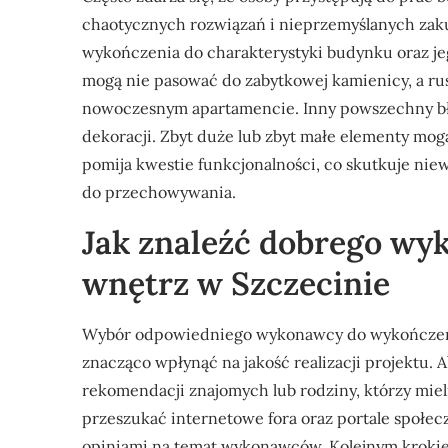
chaotycznych rozwiązań i nieprzemyślanych zak
wykończenia do charakterystyki budynku oraz j
mogą nie pasować do zabytkowej kamienicy, a r
nowoczesnym apartamencie. Inny powszechny błąd
dekoracji. Zbyt duże lub zbyt małe elementy mog
pomija kwestie funkcjonalności, co skutkuje n
do przechowywania.
Jak znaleźć dobrego wy
wnętrz w Szczecinie
Wybór odpowiedniego wykonawcy do wykończenia
znacząco wpłynąć na jakość realizacji projektu. 
rekomendacji znajomych lub rodziny, którzy mie
przeszukać internetowe fora oraz portale społec
opiniami na temat wykonawców. Kolejnym krokiem