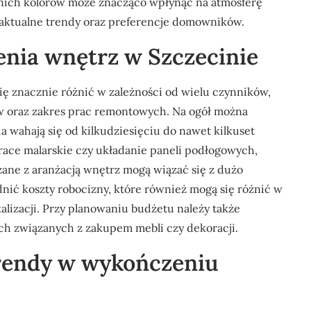
nich kolorów może znacząco wpłynąć na atmosferę
 aktualne trendy oraz preferencje domowników.
enia wnętrz w Szczecinie
ę znacznie różnić w zależności od wielu czynników,
w oraz zakres prac remontowych. Na ogół można
 wahają się od kilkudziesięciu do nawet kilkuset
race malarskie czy układanie paneli podłogowych,
ane z aranżacją wnętrz mogą wiązać się z dużo
ić koszty robocizny, które również mogą się różnić w
lizacji. Przy planowaniu budżetu należy także
h związanych z zakupem mebli czy dekoracji.
trendy w wykończeniu