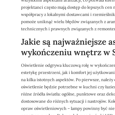
wszystkimi aspektami aranżacji, co pozwala kli
projektanci często mają dostęp do lepszych cen
współpracy z lokalnymi dostawcami i rzemieślni
pomoże uniknąć wielu błędów związanych z aranż
technicznych i prawnych związanych z remonte
Jakie są najważniejsze a
wykończeniu wnętrz w S
Oświetlenie odgrywa kluczową rolę w wykończen
estetykę przestrzeni, jak i komfort jej użytkowa
na kilka istotnych aspektów. Po pierwsze, należy
oświetlenie będzie potrzebne w kuchni czy łazien
różne źródła światła: ogólne, punktowe oraz dek
dostosowane do różnych sytuacji i nastrojów. 
opraw oświetleniowych – lampy powinny być nie t