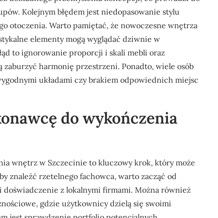
upów. Kolejnym błędem jest niedopasowanie stylu
ego otoczenia. Warto pamiętać, że nowoczesne wnętrza
ustykalne elementy mogą wyglądać dziwnie w
 to ignorowanie proporcji i skali mebli oraz
ą zaburzyć harmonię przestrzeni. Ponadto, wiele osób
iewygodnymi układami czy brakiem odpowiednich miejsc
konawcę do wykończenia
 wnętrz w Szczecinie to kluczowy krok, który może
Aby znaleźć rzetelnego fachowca, warto zacząć od
li doświadczenie z lokalnymi firmami. Można również
znościowe, gdzie użytkownicy dzielą się swoimi
 jest sprawdzenie portfolio potencjalnych