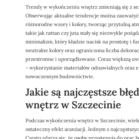
Trendy w wykończeniu wnętrz zmieniają się z sez
Obserwując aktualne tendencje można zauważyć r
różnorodne wzory i kolory, tworząc przytulną at
takie jak rattan czy juta stały się niezwykle po
minimalizm, który kładzie nacisk na prostotę i f
neutralne kolory oraz ograniczona liczba dekoracj
przestronne i uporządkowane. Coraz większą uw
– wykorzystanie materiałów odnawialnych oraz e
nowoczesnym budownictwie.
Jakie są najczęstsze bł
wnętrz w Szczecinie
Podczas wykończenia wnętrz w Szczecinie, wiele
ostateczny efekt aranżacji. Jednym z najczęstsz
Często zdarza się, że osoby przystępują do prac