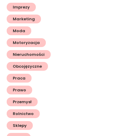
Imprezy
Marketing
Moda
Motoryzacja
Nieruchomości
Obcojęzyczne
Praca
Prawo
Przemysł
Rolnictwo
Sklepy