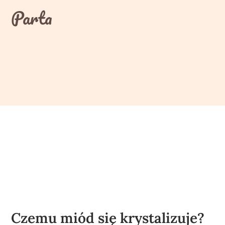
Skip
Parta
to
content
Czemu miód się krystalizuje?