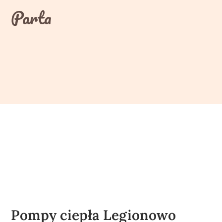
Skip
Parta
to
content
Pompy ciepła Legionowo