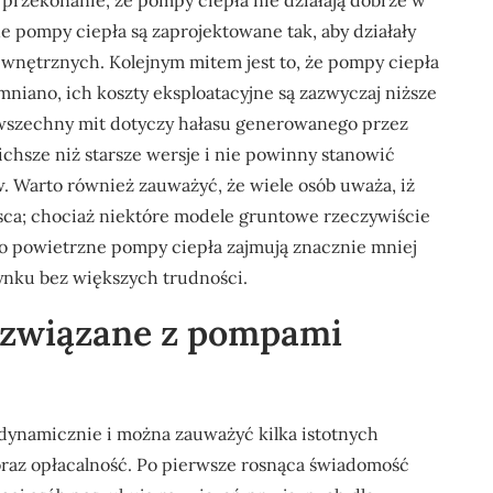
 przekonanie, że pompy ciepła nie działają dobrze w
 pompy ciepła są zaprojektowane tak, aby działały
wnętrznych. Kolejnym mitem jest to, że pompy ciepła
omniano, ich koszty eksploatacyjne są zazwyczaj niższe
wszechny mit dotyczy hałasu generowanego przez
chsze niż starsze wersje i nie powinny stanowić
 Warto również zauważyć, że wiele osób uważa, iż
jsca; chociaż niektóre modele gruntowe rzeczywiście
to powietrzne pompy ciepła zajmują znacznie mniej
ynku bez większych trudności.
y związane z pompami
 dynamicznie i można zauważyć kilka istotnych
oraz opłacalność. Po pierwsze rosnąca świadomość