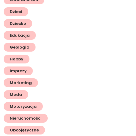
Dzieci
Dziecko
Edukacja
Geologia
Hobby
Imprezy
Marketing
Moda
Motoryzacja
Nieruchomości
Obcojęzyczne