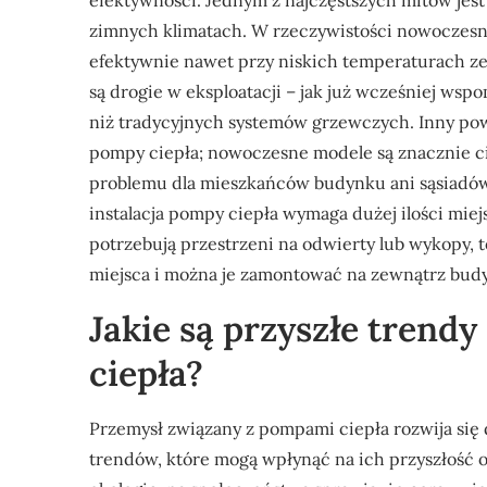
efektywności. Jednym z najczęstszych mitów jest
zimnych klimatach. W rzeczywistości nowoczesne
efektywnie nawet przy niskich temperaturach ze
są drogie w eksploatacji – jak już wcześniej wsp
niż tradycyjnych systemów grzewczych. Inny po
pompy ciepła; nowoczesne modele są znacznie ci
problemu dla mieszkańców budynku ani sąsiadów.
instalacja pompy ciepła wymaga dużej ilości mie
potrzebują przestrzeni na odwierty lub wykopy, 
miejsca i można je zamontować na zewnątrz bud
Jakie są przyszłe trend
ciepła?
Przemysł związany z pompami ciepła rozwija się
trendów, które mogą wpłynąć na ich przyszłość 