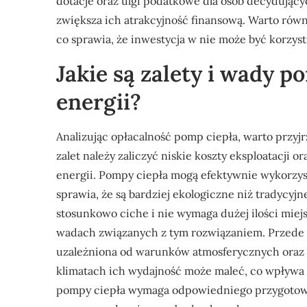
dotacje oraz ulgi podatkowe dla osób decydujący
zwiększa ich atrakcyjność finansową. Warto rów
co sprawia, że inwestycja w nie może być korzystn
Jakie są zalety i wady p
energii?
Analizując opłacalność pomp ciepła, warto przyj
zalet należy zaliczyć niskie koszty eksploatacji 
energii. Pompy ciepła mogą efektywnie wykorzys
sprawia, że są bardziej ekologiczne niż tradycyj
stosunkowo ciche i nie wymaga dużej ilości miej
wadach związanych z tym rozwiązaniem. Przede
uzależniona od warunków atmosferycznych oraz 
klimatach ich wydajność może maleć, co wpływa 
pompy ciepła wymaga odpowiedniego przygotowan