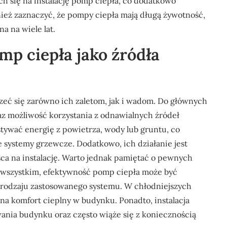
ch się na instalację pomp ciepła, co dodatkowo
nież zaznaczyć, że pompy ciepła mają długą żywotność,
a na wiele lat.
omp ciepła jako źródła
rzeć się zarówno ich zaletom, jak i wadom. Do głównych
oraz możliwość korzystania z odnawialnych źródeł
tywać energię z powietrza, wody lub gruntu, co
ne systemy grzewcze. Dodatkowo, ich działanie jest
sca na instalację. Warto jednak pamiętać o pewnych
 wszystkim, efektywność pomp ciepła może być
rodzaju zastosowanego systemu. W chłodniejszych
na komfort cieplny w budynku. Ponadto, instalacja
ia budynku oraz często wiąże się z koniecznością