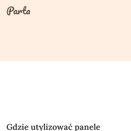
Skip
Parta
to
content
Gdzie utylizować panele