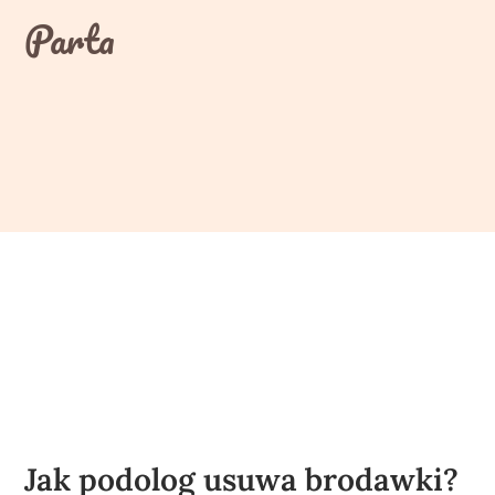
Skip
Parta
to
content
Jak podolog usuwa brodawki?