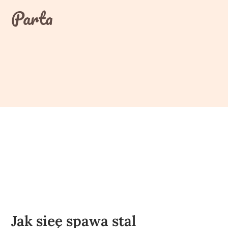
Skip
Parta
to
content
Jak sieę spawa stal