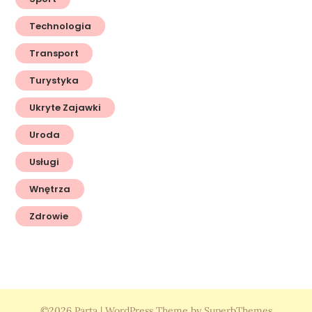
Technologia
Transport
Turystyka
Ukryte Zajawki
Uroda
Usługi
Wnętrza
Zdrowie
©2026 Parta
| WordPress Theme by
SuperbThemes