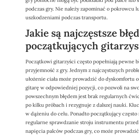
gry pomocne mogą być podkładki pod palce lub sp
podczas gry. Nie należy zapominać o pokrowcu lu
uszkodzeniami podczas transportu.
Jakie są najczęstsze błę
początkujących gitarzy
Początkowi gitarzyści często popełniają pewne 
przyjemność z gry. Jednym z najczęstszych probl
ułożenie ciała może prowadzić do dyskomfortu ora
gitarę w odpowiedniej pozycji, co pozwoli na sw
powszechnym błędem jest brak regularnych ćwic
po kilku próbach i rezygnuje z dalszej nauki. Kl
w dążeniu do celu. Ponadto początkujący często 
regularne sprawdzanie stroju instrumentu prze
napięcia palców podczas gry, co może prowadzić