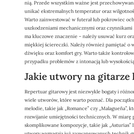
nią. Przede wszystkim ważne jest przechowywa
unikać ekstremalnych temperatur oraz wilgotnoś
Warto zainwestować w futerał lub pokrowiec och
uszkodzeniami mechanicznymi oraz czynnikami a
ma kluczowe znaczenie – należy usuwać kurz or
miękkiej ściereczki. Należy również pamiętać o 
dźwięku oraz komfort gry. Warto także kontrolowa
przypadku problemów z intonacją lub wysokością
Jakie utwory na gitarze
Repertuar gitarowy jest niezwykle bogaty i różnor
wiele utworów, które warto poznać. Dla począt
melodie, takie jak „Romance” czy „Malagueña”, któ
rozwijanie umiejętności technicznych. W miarę 
skomplikowane kompozycje, takie jak „Asturias” I
utwory wymagają już zaawansowanych technik gry