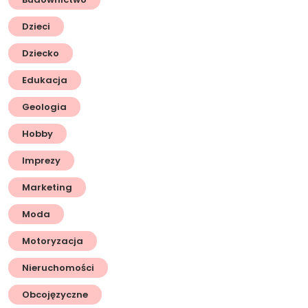
Dzieci
Dziecko
Edukacja
Geologia
Hobby
Imprezy
Marketing
Moda
Motoryzacja
Nieruchomości
Obcojęzyczne