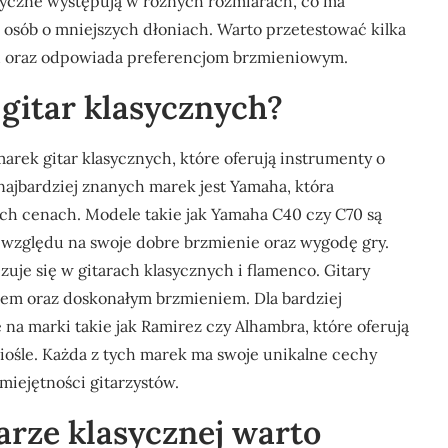
lasyczne występują w różnych rozmiarach, co ma
osób o mniejszych dłoniach. Warto przetestować kilka
ach oraz odpowiada preferencjom brzmieniowym.
 gitar klasycznych?
rek gitar klasycznych, które oferują instrumenty o
ajbardziej znanych marek jest Yamaha, która
ych cenach. Modele takie jak Yamaha C40 czy C70 są
względu na swoje dobre brzmienie oraz wygodę gry.
zuje się w gitarach klasycznych i flamenco. Gitary
em oraz doskonałym brzmieniem. Dla bardziej
 marki takie jak Ramirez czy Alhambra, które oferują
iośle. Każda z tych marek ma swoje unikalne cechy
iejętności gitarzystów.
tarze klasycznej warto