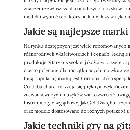
istotnym aspektem jest rozmiar gitary. Gitary k
znaczenie zwłaszcza dla młodszych muzyków lub 
modeli i wybrać ten, który najlepiej leży w ręk
Jakie są najlepsze marki
Na rynku dostępnych jest wiele renomowanych ma
różnorodnych właściwościach i cenach. Jedną z n
produkuje gitary o wysokiej jakości w przystępn
często polecane dla początkujących muzyków ze 
Inną popularną marką jest Cordoba, która specjali
Cordoba charakteryzują się pięknym wykończeni
zaawansowanych muzyków warto zwrócić uwagę na
instrumenty o wyjątkowej jakości dźwięku i rzem
oraz modele dostosowane do różnych potrzeb i um
Jakie techniki gry na gi