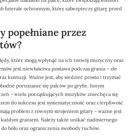
ecjalne nakładki na palce, które zwiększają komfort
b futerale ochronnym, który zabezpieczy gitarę przed
dy popełniane przez
stów?
błędy, które mogą wpłynąć na ich rozwój muzyczny oraz
emów jest niewłaściwa postawa podczas grania – złe
z kontuzji. Ważne jest, aby siedzieć prosto i trzymać
obodne poruszanie się palców po gryfie. Innym
zeń – wielu początkujących muzyków zniechęca się
uczem do sukcesu jest systematyczność oraz cierpliwość
mają problem z równym strojeniem gitary – ważne jest
d każdym graniem. Należy także unikać nadmiernego
 do bólu oraz ograniczenia swobody ruchów.