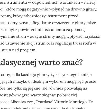
nie instrumentu w odpowiednich warunkach – należy
ci, które mogą negatywnie wpłynąć na drewno gitary.
ronny, który zabezpieczy instrument przed
tmosferycznymi. Regularne czyszczenie gitary także
az smugi z powierzchni instrumentu za pomocą
wymianie strun – zużyte struny mogą wpływać na jakość
ć ustawienie akcji strun oraz regulację truss rod’a w
 strun nad progiem.
 klasycznej warto znać?
odny, a dla każdego gitarzysty klasycznego istnieje
kujących muzyków idealnym wyborem mogą być proste
re nie tylko są piękne, ale również pozwalają na
postępów w grze warto sięgnąć po bardziej
saaca Albeniza czy „Czardasz” Vittorio Montiego. Te
 oraz większej precyzji, co czyni je doskonałym