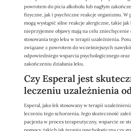
powrotem do picia alkoholu lub nagłym zakończ
fizyczne, jak i psychiczne reakcje organizmu. W 
mogą wystąpić silne reakcje alergiczne, takie jak
nieprzyjemne objawy mają na celu zniechęcenie 
stosowania tego leku w terapii uzależnienia. Po
związane z powrotem do wcześniejszych nawyków
odpowiedniego wsparcia psychologicznego oraz 
zakończeniu działania leku.
Czy Esperal jest skute
leczeniu uzależnienia o
Esperal, jako lek stosowany w terapii uzależnie
leczeniu tego schorzenia. Jego skuteczność zale
pacjenta w proces terapeutyczny, wsparcie ze s
pomocy, takich jak terapia psychologiczna czy gr