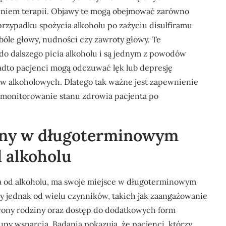
eniem terapii. Objawy te mogą obejmować zarówno
przypadku spożycia alkoholu po zażyciu disulfiramu
 bóle głowy, nudności czy zawroty głowy. Te
do dalszego picia alkoholu i są jednym z powodów
nadto pacjenci mogą odczuwać lęk lub depresję
 alkoholowych. Dlatego tak ważne jest zapewnienie
monitorowanie stanu zdrowia pacjenta po
czny w długoterminowym
d alkoholu
nia od alkoholu, ma swoje miejsce w długoterminowym
ży jednak od wielu czynników, takich jak zaangażowanie
trony rodziny oraz dostęp do dodatkowych form
upy wsparcia. Badania pokazują, że pacjenci, którzy