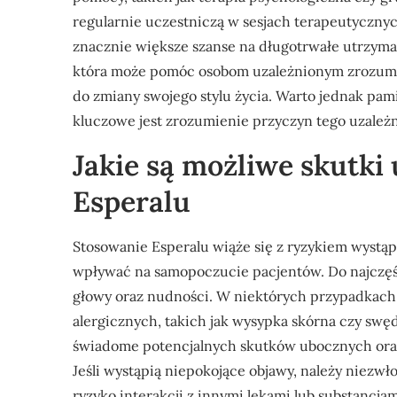
regularnie uczestniczą w sesjach terapeutycznyc
znacznie większe szanse na długotrwałe utrzymani
która może pomóc osobom uzależnionym zrozumi
do zmiany swojego stylu życia. Warto jednak pami
kluczowe jest zrozumienie przyczyn tego uzależni
Jakie są możliwe skutki
Esperalu
Stosowanie Esperalu wiąże się z ryzykiem wystą
wpływać na samopoczucie pacjentów. Do najczęśc
głowy oraz nudności. W niektórych przypadkach 
alergicznych, takich jak wysypka skórna czy swęd
świadome potencjalnych skutków ubocznych oraz
Jeśli wystąpią niepokojące objawy, należy niezwł
ryzyko interakcji z innymi lekami lub substanc