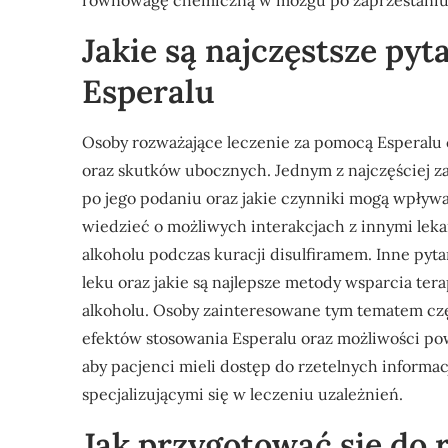
równowagę chemiczną w mózgu po zaprzestaniu p
Jakie są najczęstsze pyt
Esperalu
Osoby rozważające leczenie za pomocą Esperalu c
oraz skutków ubocznych. Jednym z najczęściej zad
po jego podaniu oraz jakie czynniki mogą wpływa
wiedzieć o możliwych interakcjach z innymi leka
alkoholu podczas kuracji disulfiramem. Inne pyt
leku oraz jakie są najlepsze metody wsparcia te
alkoholu. Osoby zainteresowane tym tematem cz
efektów stosowania Esperalu oraz możliwości pow
aby pacjenci mieli dostęp do rzetelnych informac
specjalizującymi się w leczeniu uzależnień.
Jak przygotować się do 