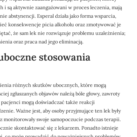
h i są aktywnie zaangażowani w proces leczenia, mają
e abstynencji. Esperal działa jako forma wsparcia,
eć konsekwencje picia alkoholu oraz zmotywować je
ętać, że sam lek nie rozwiązuje problemu uzależnienia;
enia oraz praca nad jego eliminacją.
 uboczne stosowania
pienia różnych skutków ubocznych, które mogą
iej zgłaszanych objawów należą bóle głowy, zawroty
pacjenci mogą doświadczać także reakcji
zenie. Ważne jest, aby osoby przyjmujące ten lek były
 monitorowały swoje samopoczucie podczas terapii.
ocznie skontaktować się z lekarzem. Ponadto istnieje
jami, co może prowadzić do poważniejszych problemów