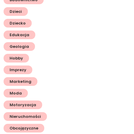
Dzieci
Dziecko
Edukacja
Geologia
Hobby
Imprezy
Marketing
Moda
Motoryzacja
Nieruchomości
Obcojęzyczne