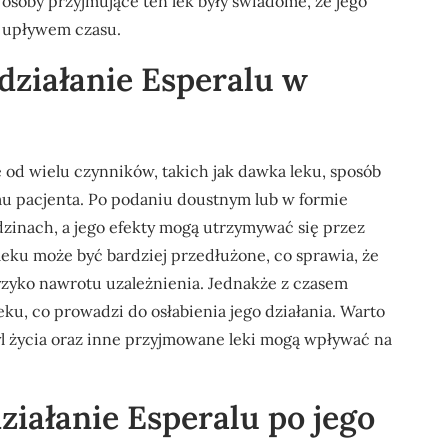
y osoby przyjmujące ten lek były świadome, że jego
 z upływem czasu.
 działanie Esperalu w
 od wielu czynników, takich jak dawka leku, sposób
mu pacjenta. Po podaniu doustnym lub w formie
odzinach, a jego efekty mogą utrzymywać się przez
leku może być bardziej przedłużone, co sprawia, że
ryzyko nawrotu uzależnienia. Jednakże z czasem
ku, co prowadzi do osłabienia jego działania. Warto
tyl życia oraz inne przyjmowane leki mogą wpływać na
iałanie Esperalu po jego