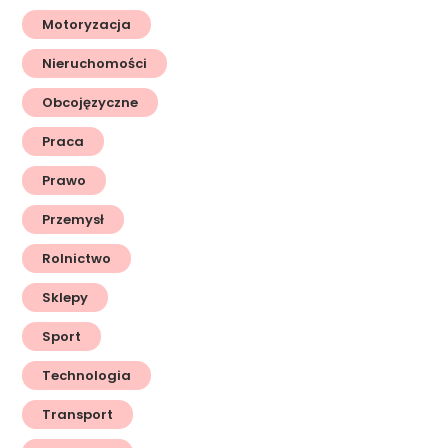
Motoryzacja
Nieruchomości
Obcojęzyczne
Praca
Prawo
Przemysł
Rolnictwo
Sklepy
Sport
Technologia
Transport