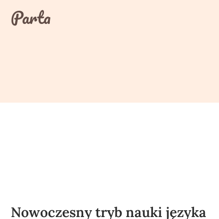
Skip
Parta
to
content
Nowoczesny tryb nauki języka