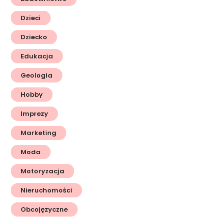
Dzieci
Dziecko
Edukacja
Geologia
Hobby
Imprezy
Marketing
Moda
Motoryzacja
Nieruchomości
Obcojęzyczne