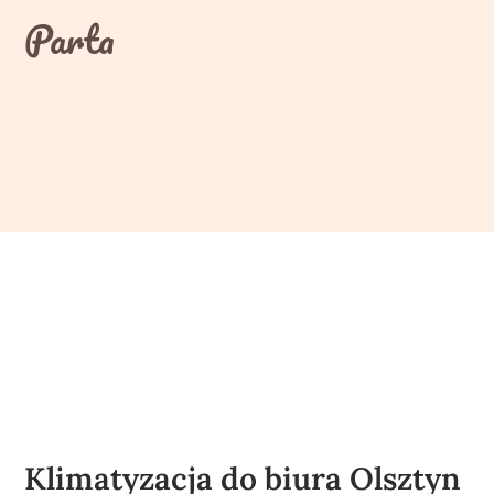
Skip
Parta
to
content
Klimatyzacja do biura Olsztyn