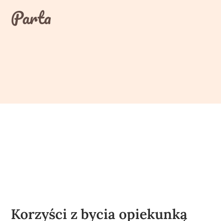
Skip
Parta
to
content
Korzyści z bycia opiekunką