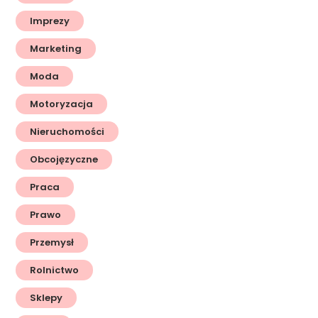
Imprezy
Marketing
Moda
Motoryzacja
Nieruchomości
Obcojęzyczne
Praca
Prawo
Przemysł
Rolnictwo
Sklepy