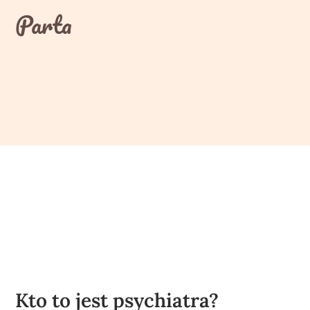
Skip
Parta
to
content
Kto to jest psychiatra?