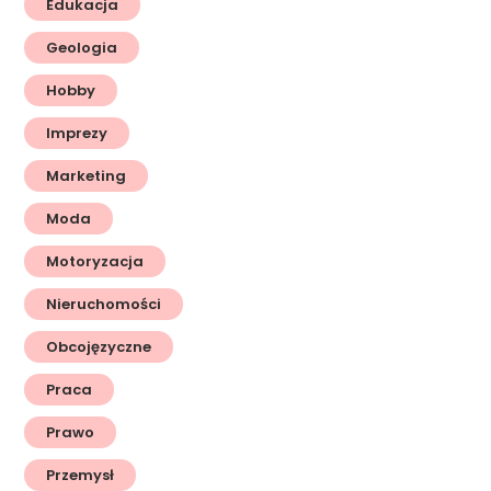
Edukacja
Geologia
Hobby
Imprezy
Marketing
Moda
Motoryzacja
Nieruchomości
Obcojęzyczne
Praca
Prawo
Przemysł