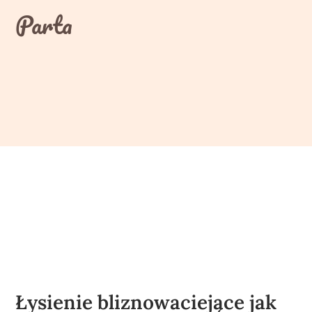
Skip
Parta
to
content
Łysienie bliznowaciejące jak