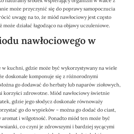
ko naturalny środek wspierający organizm w walce z
wanie może przyczynić się do poprawy samopoczucia
cić uwagę na to, że miód nawłociowy jest często
ż może działać łagodząco na objawy uczuleniowe.
miodu nawłociowego w
e w kuchni, gdzie może być wykorzystywany na wiele
 że doskonale komponuje się z różnorodnymi
 Można go dodawać do herbaty lub naparów ziołowych,
osi korzyści zdrowotne. Miód nawłociowy świetnie
łatek, gdzie jego słodycz doskonale równoważy
rzystać go do wypieków – można go dodać do ciast,
y aromat i wilgotność. Ponadto miód ten może być
wsianki, co czyni je zdrowszymi i bardziej sycącymi