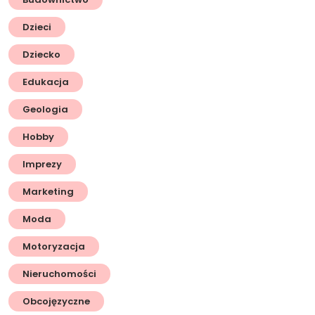
Dzieci
Dziecko
Edukacja
Geologia
Hobby
Imprezy
Marketing
Moda
Motoryzacja
Nieruchomości
Obcojęzyczne