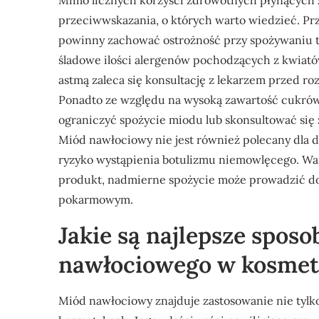
Mimo licznych korzyści zdrowotnych płynących 
przeciwwskazania, o których warto wiedzieć. Prz
powinny zachować ostrożność przy spożywaniu 
śladowe ilości alergenów pochodzących z kwiató
astmą zaleca się konsultację z lekarzem przed 
Ponadto ze względu na wysoką zawartość cukrów
ograniczyć spożycie miodu lub skonsultować się 
Miód nawłociowy nie jest również polecany dla d
ryzyko wystąpienia botulizmu niemowlęcego. Wart
produkt, nadmierne spożycie może prowadzić do
pokarmowym.
Jakie są najlepsze spos
nawłociowego w kosme
Miód nawłociowy znajduje zastosowanie nie tylk