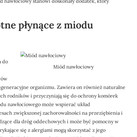
iód nawłociowy stanowi doskonały dodatek, który
otne płynące z miodu
m do
Miód nawłociowy
wów
egeneracyjne organizmu. Zawiera on również naturalne
nych rodników i przyczyniają się do ochrony komórek
odu nawłociowego może wspierać układ
resach zwiększonej zachorowalności na przeziębienia i
odzące dla dróg oddechowych i może być pomocny w
rykające się z alergiami mogą skorzystać z jego