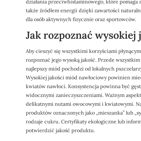
działania przeciwhistaminowego, które pomaga 
także źródłem energii dzięki zawartości natura
dla osób aktywnych fizycznie oraz sportowców.
Jak rozpoznać wysokiej 
Aby cieszyć się wszystkimi korzyściami płynącym
rozpoznać jego wysoką jakość. Przede wszystki
najlepszy miód pochodzi od lokalnych pszczelarzy
Wysokiej jakości miód nawłociowy powinien mieć
kwiatów nawłoci. Konsystencja powinna być gęsta
widocznymi zanieczyszczeniami. Ważnym aspekte
delikatnymi nutami owocowymi i kwiatowymi. Nal
produktów oznaczonych jako „mieszanka” lub „sy
rodzaje cukru. Certyfikaty ekologiczne lub inf
potwierdzić jakość produktu.