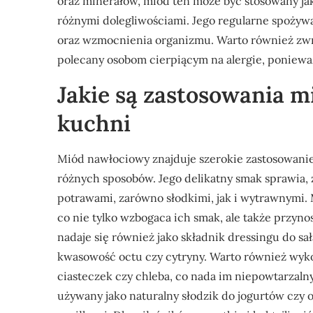
oraz minerałów, miód ten może być stosowany ja
różnymi dolegliwościami. Jego regularne spoży
oraz wzmocnienia organizmu. Warto również zwró
polecany osobom cierpiącym na alergie, poniewa
Jakie są zastosowania 
kuchni
Miód nawłociowy znajduje szerokie zastosowani
różnych sposobów. Jego delikatny smak sprawia,
potrawami, zarówno słodkimi, jak i wytrawnymi.
co nie tylko wzbogaca ich smak, ale także przyn
nadaje się również jako składnik dressingu do sa
kwasowość octu czy cytryny. Warto również wyko
ciasteczek czy chleba, co nada im niepowtarzaln
używany jako naturalny słodzik do jogurtów czy o