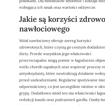
posiłkami. Dla miłośników smoothie i koktajli m
wzbogaca ich smak oraz wartości odżywcze.
Jakie są korzyści zdrow
nawłociowego
Miód nawłociowy oferuje szereg korzyści
zdrowotnych, które czynią go cennym dodatkie
diety. Przede wszystkim jego właściwości
przeciwzapalne mogą pomóc w łagodzeniu obja
wielu chorób zapalnych oraz wspierać procesy r
antyoksydanty, które neutralizują działanie wol
przed uszkodzeniami. Regularne spożywanie mi
odpornościowy, co jest szczególnie istotne w ok
grypę. Dodatkowo miód ten ma właściwości łag
redukcji kaszlu oraz podrażnień gardła. Osoby bo