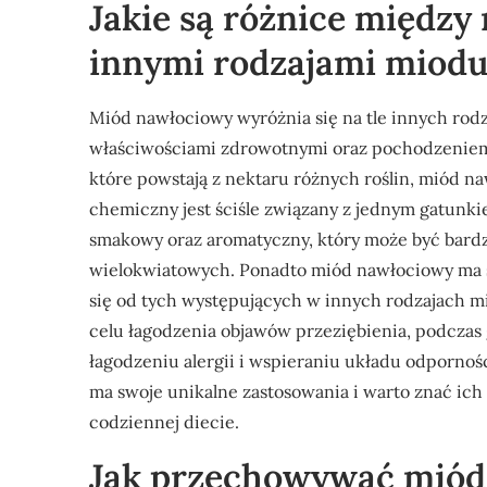
Jakie są różnice międz
innymi rodzajami miod
Miód nawłociowy wyróżnia się na tle innych rod
właściwościami zdrowotnymi oraz pochodzenie
które powstają z nektaru różnych roślin, miód na
chemiczny jest ściśle związany z jednym gatunkie
smakowy oraz aromatyczny, który może być bardz
wielokwiatowych. Ponadto miód nawłociowy ma s
się od tych występujących w innych rodzajach mi
celu łagodzenia objawów przeziębienia, podczas
łagodzeniu alergii i wspieraniu układu odpornoś
ma swoje unikalne zastosowania i warto znać ic
codziennej diecie.
Jak przechowywać miód