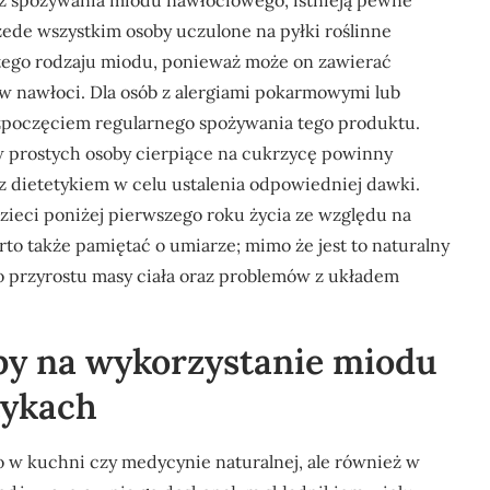
z spożywania miodu nawłociowego, istnieją pewne
ede wszystkim osoby uczulone na pyłki roślinne
tego rodzaju miodu, ponieważ może on zawierać
w nawłoci. Dla osób z alergiami pokarmowymi lub
rozpoczęciem regularnego spożywania tego produktu.
 prostych osoby cierpiące na cukrzycę powinny
z dietetykiem w celu ustalenia odpowiedniej dawki.
zieci poniżej pierwszego roku życia ze względu na
o także pamiętać o umiarze; mimo że jest to naturalny
 przyrostu masy ciała oraz problemów z układem
oby na wykorzystanie miodu
tykach
o w kuchni czy medycynie naturalnej, ale również w