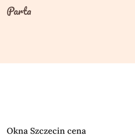
Skip
Parta
to
content
Okna Szczecin cena