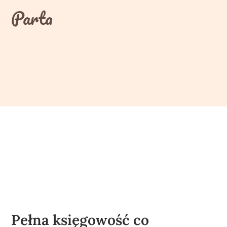
Skip
Parta
to
content
Pełna księgowość co