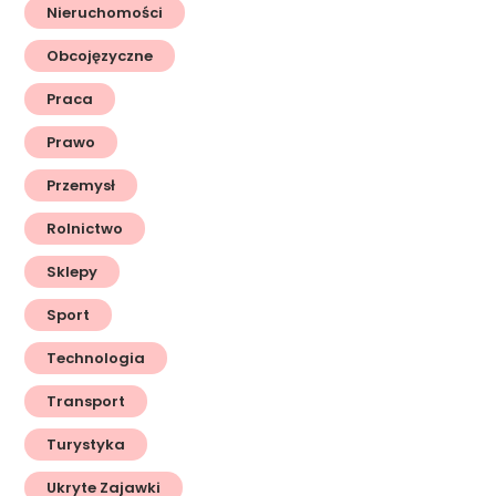
Nieruchomości
Obcojęzyczne
Praca
Prawo
Przemysł
Rolnictwo
Sklepy
Sport
Technologia
Transport
Turystyka
Ukryte Zajawki