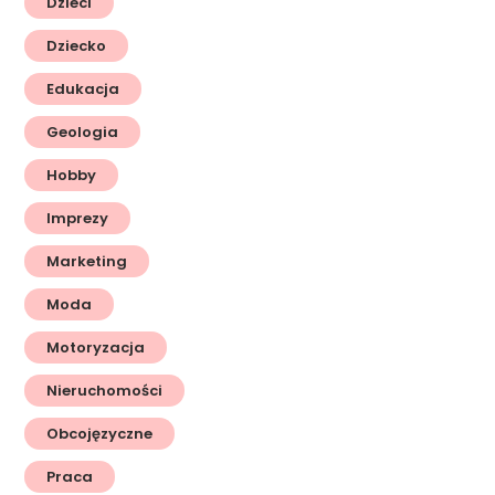
Dzieci
Dziecko
Edukacja
Geologia
Hobby
Imprezy
Marketing
Moda
Motoryzacja
Nieruchomości
Obcojęzyczne
Praca