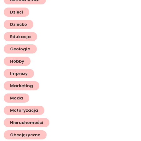
Dzieci
Dziecko
Edukacja
Geologia
Hobby
Imprezy
Marketing
Moda
Motoryzacja
Nieruchomości
Obcojęzyczne