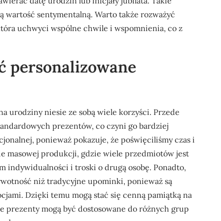
ierać datę urodzin lub inicjały jubilata. Takie
ają wartość sentymentalną. Warto także rozważyć
 która uchwyci wspólne chwile i wspomnienia, co z
ć personalizowane
 urodziny niesie ze sobą wiele korzyści. Przede
tandardowych prezentów, co czyni go bardziej
jonalnej, ponieważ pokazuje, że poświęciliśmy czas i
ie masowej produkcji, gdzie wiele przedmiotów jest
m indywidualności i troski o drugą osobę. Ponadto,
ywotność niż tradycyjne upominki, ponieważ są
jami. Dzięki temu mogą stać się cenną pamiątką na
ane prezenty mogą być dostosowane do różnych grup