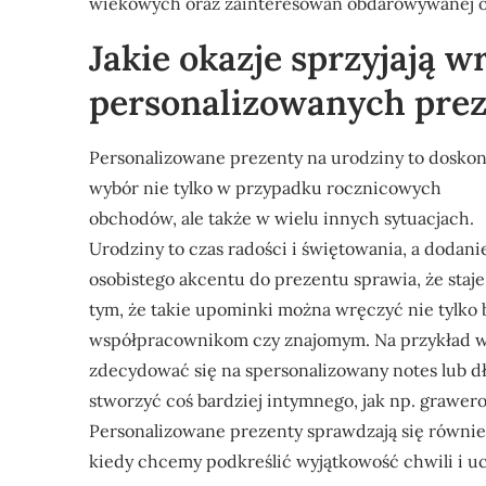
wiekowych oraz zainteresowań obdarowywanej o
Jakie okazje sprzyjają w
personalizowanych pre
Personalizowane prezenty na urodziny to doskon
wybór nie tylko w przypadku rocznicowych
obchodów, ale także w wielu innych sytuacjach.
Urodziny to czas radości i świętowania, a dodani
osobistego akcentu do prezentu sprawia, że staje
tym, że takie upominki można wręczyć nie tylko 
współpracownikom czy znajomym. Na przykład w
zdecydować się na spersonalizowany notes lub dłu
stworzyć coś bardziej intymnego, jak np. grawe
Personalizowane prezenty sprawdzają się również
kiedy chcemy podkreślić wyjątkowość chwili i u