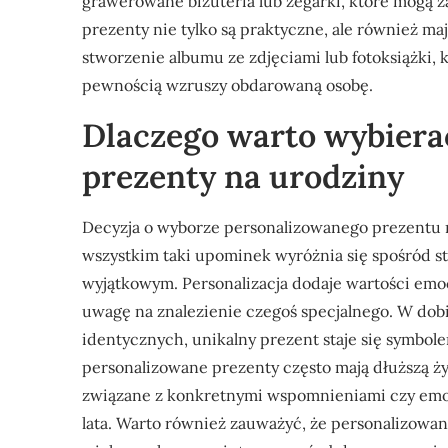
grawerowane biżuteria lub zegarki, które mogą zaw
prezenty nie tylko są praktyczne, ale również m
stworzenie albumu ze zdjęciami lub fotoksiążki,
pewnością wzruszy obdarowaną osobę.
Dlaczego warto wybiera
prezenty na urodziny
Decyzja o wyborze personalizowanego prezentu na
wszystkim taki upominek wyróżnia się spośród s
wyjątkowym. Personalizacja dodaje wartości emoc
uwagę na znalezienie czegoś specjalnego. W dob
identycznych, unikalny prezent staje się symbole
personalizowane prezenty często mają dłuższą ż
związane z konkretnymi wspomnieniami czy emoc
lata. Warto również zauważyć, że personalizow