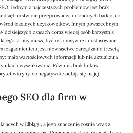
SEO. Jednym z najczęstszych problemów jest brak
zedsiębiorstw nie przeprowadza dokładnych badań, co
ne wśród lokalnych użytkowników. Innym powszechnym
W dzisiejszych czasach coraz więcej osób korzysta z
dlatego strony muszą być responsywne i dostosowane
m zagadnieniem jest niewłaściwe zarządzanie treścią
 zbyt mało wartościowych informacji lub nie aktualizują
 wynikach wyszukiwania. Również brak linków
tet witryny, co negatywnie odbija się na jej
lnego SEO dla firm w
łających w Elblągu, a jego znaczenie rośnie wraz z
rencjami konsumentów. Przede wszystkim pozwala to na