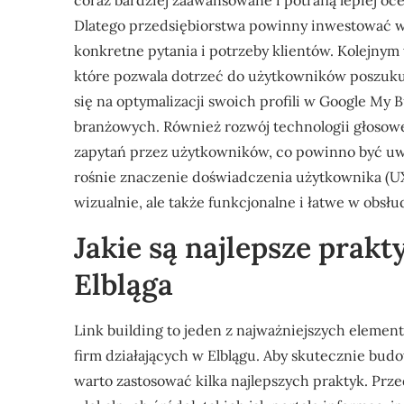
coraz bardziej zaawansowane i potrafią lepiej o
Dlatego przedsiębiorstwa powinny inwestować w 
konkretne pytania i potrzeby klientów. Kolejny
które pozwala dotrzeć do użytkowników poszuku
się na optymalizacji swoich profili w Google My 
branżowych. Również rozwój technologii głoso
zapytań przez użytkowników, co powinno być uw
rośnie znaczenie doświadczenia użytkownika (UX)
wizualnie, ale także funkcjonalne i łatwe w obsłu
Jakie są najlepsze prakty
Elbląga
Link building to jeden z najważniejszych elemen
firm działających w Elblągu. Aby skutecznie bud
warto zastosować kilka najlepszych praktyk. Prz