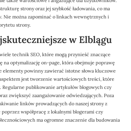
ale także wartościowe i angażujące dla użytkowników.
rukturę strony oraz jej szybkość ładowania, co ma
. Nie można zapominać o linkach wewnętrznych i
rytetu strony.
ajskuteczniejsze w Elblągu
 wiele technik SEO, które mogą przynieść znaczące
gę na optymalizację on-page, która obejmuje poprawę
Te elementy powinny zawierać istotne słowa kluczowe
spektem jest tworzenie wartościowych treści, które
. Regularne publikowanie artykułów blogowych czy
raz zwiększyć zaangażowanie odwiedzających. Poza
yskiwanie linków prowadzących do naszej strony z
 poprzez współpracę z lokalnymi blogerami czy
ołecznościowych ma ogromne znaczenie dla budowania