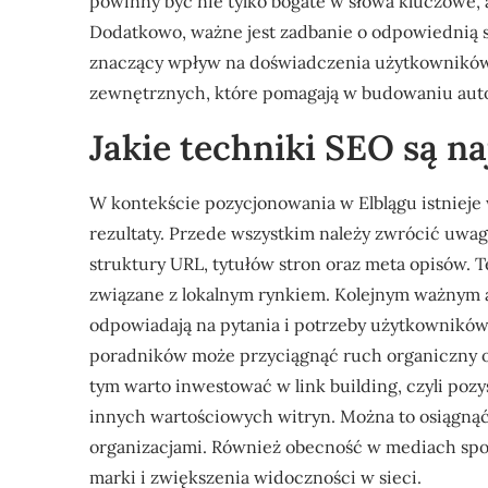
powinny być nie tylko bogate w słowa kluczowe, 
Dodatkowo, ważne jest zadbanie o odpowiednią st
znaczący wpływ na doświadczenia użytkowników
zewnętrznych, które pomagają w budowaniu auto
Jakie techniki SEO są n
W kontekście pozycjonowania w Elblągu istnieje
rezultaty. Przede wszystkim należy zwrócić uwa
struktury URL, tytułów stron oraz meta opisów. 
związane z lokalnym rynkiem. Kolejnym ważnym a
odpowiadają na pytania i potrzeby użytkowników
poradników może przyciągnąć ruch organiczny o
tym warto inwestować w link building, czyli poz
innych wartościowych witryn. Można to osiągnąć
organizacjami. Również obecność w mediach sp
marki i zwiększenia widoczności w sieci.