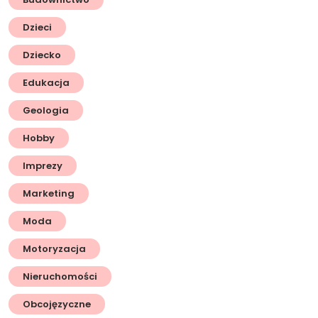
Dzieci
Dziecko
Edukacja
Geologia
Hobby
Imprezy
Marketing
Moda
Motoryzacja
Nieruchomości
Obcojęzyczne