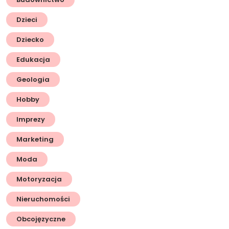
Dzieci
Dziecko
Edukacja
Geologia
Hobby
Imprezy
Marketing
Moda
Motoryzacja
Nieruchomości
Obcojęzyczne