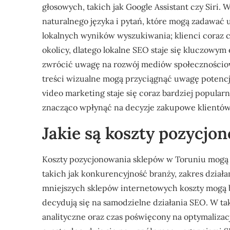
głosowych, takich jak Google Assistant czy Siri.
naturalnego języka i pytań, które mogą zadawać
lokalnych wyników wyszukiwania; klienci coraz 
okolicy, dlatego lokalne SEO staje się kluczowy
zwrócić uwagę na rozwój mediów społecznościow
treści wizualne mogą przyciągnąć uwagę potencj
video marketing staje się coraz bardziej popular
znacząco wpłynąć na decyzje zakupowe klientów
Jakie są koszty pozycj
Koszty pozycjonowania sklepów w Toruniu mogą s
takich jak konkurencyjność branży, zakres dzia
mniejszych sklepów internetowych koszty mogą by
decydują się na samodzielne działania SEO. W t
analityczne oraz czas poświęcony na optymalizację