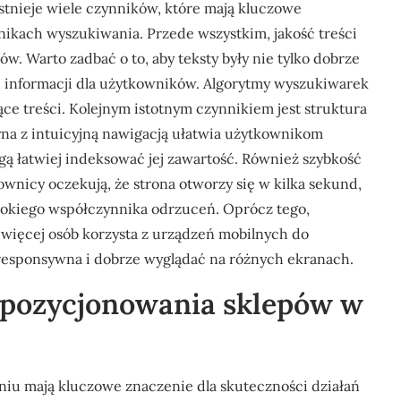
tnieje wiele czynników, które mają kluczowe
nikach wyszukiwania. Przede wszystkim, jakość treści
w. Warto zadbać o to, aby teksty były nie tylko dobrze
h informacji dla użytkowników. Algorytmy wyszukiwarek
jące treści. Kolejnym istotnym czynnikiem jest struktura
yna z intuicyjną nawigacją ułatwia użytkownikom
gą łatwiej indeksować jej zawartość. Również szybkość
nicy oczekują, że strona otworzy się w kilka sekund,
sokiego współczynnika odrzuceń. Oprócz tego,
 więcej osób korzysta z urządzeń mobilnych do
 responsywna i dobrze wyglądać na różnych ekranach.
y pozycjonowania sklepów w
iu mają kluczowe znaczenie dla skuteczności działań