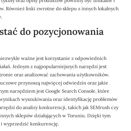
rtykuły oraz opisy produktów powinny być unikalne i
tów. Również linki zwrotne do sklepu z innych lokalnych
.
ystać do pozycjonowania
iezwykle ważne jest korzystanie z odpowiednich
ziałań. Jednym z najpopularniejszych narzędzi jest
 stronie oraz analizować zachowania użytkowników.
luczowe przynoszą najwięcej odwiedzin oraz jakie
tnym narzędziem jest Google Search Console, które
wynikach wyszukiwania oraz identyfikację problemów
rzędzi do analizy konkurencji, takich jak SEMrush czy
 innych sklepów działających w Toruniu. Dzięki tym
 i wyprzedzić konkurencję.