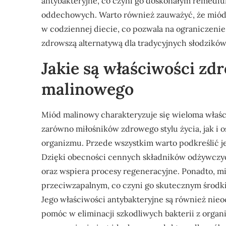
antybakteryjne, co czyni go doskonałym remedium
oddechowych. Warto również zauważyć, że miód 
w codziennej diecie, co pozwala na ograniczenie
zdrowszą alternatywą dla tradycyjnych słodzików
Jakie są właściwości z
malinowego
Miód malinowy charakteryzuje się wieloma właś
zarówno miłośników zdrowego stylu życia, jak i
organizmu. Przede wszystkim warto podkreślić j
Dzięki obecności cennych składników odżywczy
oraz wspiera procesy regeneracyjne. Ponadto, mi
przeciwzapalnym, co czyni go skutecznym środk
Jego właściwości antybakteryjne są również nie
pomóc w eliminacji szkodliwych bakterii z orga