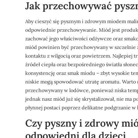
Jak przechowywać pysz
Aby cieszyć się pysznym i zdrowym miodem malin
odpowiednie przechowywanie. Miód jest produkt
zachować jego właściwości odżywcze oraz smakow
miód powinien być przechowywany w szczelnie z
kontaktu z wilgocią oraz powietrzem. Najlepiej 
źródeł ciepła oraz bezpośredniego światła słon
konsystencję oraz smak miodu – zbyt wysokie tem
niskie mogą spowodować utratę aromatu. Warto 
przechowywany w lodówce, ponieważ niska temper
jednak nasz miód już się skrystalizował, nie m
płynnej postaci poprzez delikatne podgrzanie w 
Czy pyszny i zdrowy mi
odpowiedni dla dzieci