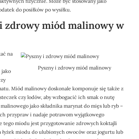
 aktywnych fizycznie. Może być stosowany jako
odatek do posiłków po wysiłku.
 i zdrowy miód malinowy w
tać na
Pyszny i zdrowy miód malinowy
 jako
czy
matu. Miód malinowy doskonale komponuje się także z
steczek czy lodów, aby wzbogacić ich smak o nutę
alinowego jako składnika marynat do mięs lub ryb –
ych przypraw i nadaje potrawom wyjątkowego
 tego miodu jest przygotowanie zdrowych koktajli
 łyżek miodu do ulubionych owoców oraz jogurtu lub