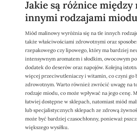
Jakie są różnice międz
innymi rodzajami miod
Miód malinowy wyróżnia się na tle innych rodza
także właściwościami zdrowotnymi oraz sposob
rzepakowego czy lipowego, który ma bardziej ne
intensywnym aromatem i słodkim, owocowym posm
dodatek do deserów oraz napojów. Kolejną istotną
więcej przeciwutleniaczy i witamin, co czyni 
zdrowotnym. Warto również zwrócić uwagę na to,
rodzaje miodu, co może wpływać na jego cenę. M
łatwiej dostępne w sklepach, natomiast miód ma
lub specjalistycznych sklepach ze zdrową żywn
może być bardziej czasochłonny, ponieważ pszcz
większego wysiłku.