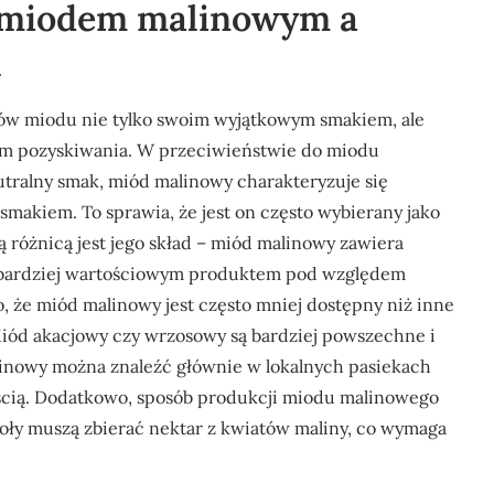
y miodem malinowym a
u
jów miodu nie tylko swoim wyjątkowym smakiem, ale
em pozyskiwania. W przeciwieństwie do miodu
utralny smak, miód malinowy charakteryzuje się
akiem. To sprawia, że jest on często wybierany jako
 różnicą jest jego skład – miód malinowy zawiera
go bardziej wartościowym produktem pod względem
 że miód malinowy jest często mniej dostępny niż inne
iód akacjowy czy wrzosowy są bardziej powszechne i
linowy można znaleźć głównie w lokalnych pasiekach
ością. Dodatkowo, sposób produkcji miodu malinowego
oły muszą zbierać nektar z kwiatów maliny, co wymaga