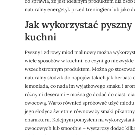
co sprawia, że jest idealnym produktem dla osób
naturalny energetyk przed treningiem lub jako d
Jak wykorzystać pyszny
kuchni
Pyszny i zdrowy miód malinowy można wykorzys
wiele sposobów w kuchni, co czyni go niezwykle
wszechstronnym produktem. Można go stosować
naturalny słodzik do napojów takich jak herbata 
lemoniada, co nada im wyjątkowego smaku i aro
różnymi deserami – można go dodać do ciast, cia
owocową. Warto również spróbować użyć miodu m
jego słodycz świetnie równoważy smaki pikantn
charakteru. Kolejnym pomysłem na wykorzystanie
owocowych lub smoothie – wystarczy dodać kilka