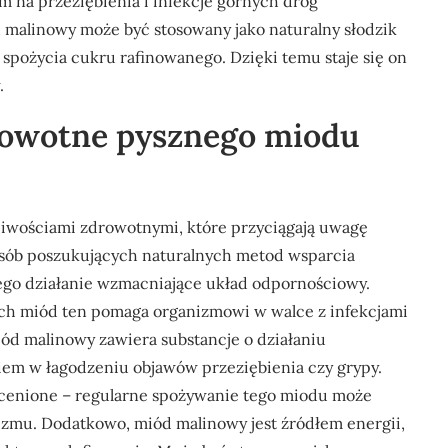
 na przeziębienia i infekcje górnych dróg
malinowy może być stosowany jako naturalny słodzik
 spożycia cukru rafinowanego. Dzięki temu staje się on
.
drowotne pysznego miodu
ciwościami zdrowotnymi, które przyciągają uwagę
 osób poszukujących naturalnych metod wsparcia
ego działanie wzmacniające układ odpornościowy.
ch miód ten pomaga organizmowi w walce z infekcjami
ód malinowy zawiera substancje o działaniu
iem w łagodzeniu objawów przeziębienia czy grypy.
ocenione – regularne spożywanie tego miodu może
nizmu. Dodatkowo, miód malinowy jest źródłem energii,