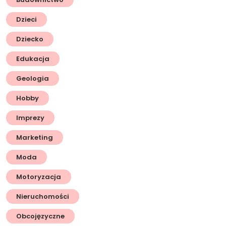
Dzieci
Dziecko
Edukacja
Geologia
Hobby
Imprezy
Marketing
Moda
Motoryzacja
Nieruchomości
Obcojęzyczne