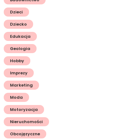
Dzieci
Dziecko
Edukacja
Geologia
Hobby
Imprezy
Marketing
Moda
Motoryzacja
Nieruchomości
Obcojęzyczne