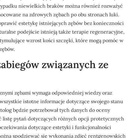
zypadku niewielkich braków można również rozważyć
mocowane na zdrowych zębach po obu stronach luki.
oprawić estetykę istniejących zębów bez konieczności
turalne podejście istnieją także terapie regeneracyjne,
 stymulujące wzrost kości szczęki, które mogą pomóc w
 zębów.
 zabiegów związanych ze
cznymi zębami wymaga odpowiedniej wiedzy oraz
wszystkie istotne informacje dotyczące swojego stanu
atolog będzie potrzebował tych danych do oceny
 listę pytań dotyczących różnych opcji protetycznych
oczekiwania dotyczące estetyki i funkcjonalności
ą można spodziewać się wykonania zdjęć rentgenowskich