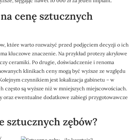
sze, sięgając nawet 10 000 zł za jeden implant.
 na cenę sztucznych
w, które warto rozważyć przed podjęciem decyzji o ich
w ma kluczowe znaczenie. Na przykład protezy akrylowe
 czy ceramiki. Po drugie, doświadczenie i renoma
mowanych klinikach ceny mogą być wyższe ze względu
olejnym czynnikiem jest lokalizacja gabinetu – w
h często są wyższe niż w mniejszych miejscowościach.
zy oraz ewentualne dodatkowe zabiegi przygotowawcze
je sztucznych zębów?
w