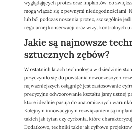
wyglądających protez oraz implantów, co zwiększa
mogą wiązać się z pewnymi niedogodnościami. N
lub ból podczas noszenia protez, szczególnie je
regularnej konserwacji oraz wizyt kontrolnych u
Jakie są najnowsze tech
sztucznych zębów?
W ostatnich latach technologia w dziedzinie stom
przyczyniło się do powstania nowoczesnych roz
najważniejszych osiągnięć jest zastosowanie cyf
precyzyjne odwzorowanie kształtu jamy ustnej pa
które idealnie pasują do anatomicznych warunków
Kolejnym innowacyjnym rozwiązaniem są implan
takich jak tytan czy cyrkonia, które charakteryzu
Dodatkowo, techniki takie jak cyfrowe projekt