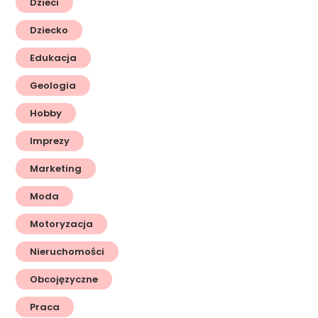
Dzieci
Dziecko
Edukacja
Geologia
Hobby
Imprezy
Marketing
Moda
Motoryzacja
Nieruchomości
Obcojęzyczne
Praca