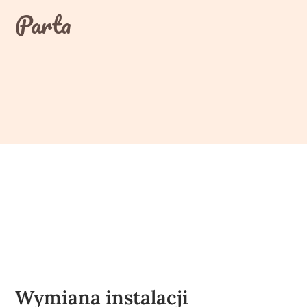
Skip
Parta
to
content
Wymiana instalacji