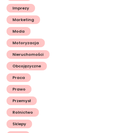
Imprezy
Marketing
Moda
Motoryzacja
Nieruchomości
Obcojęzyczne
Praca
Prawo
Przemysł
Rolnictwo
Sklepy