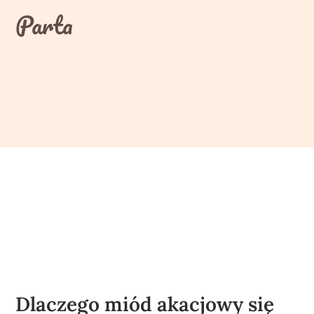
Skip
Parta
to
content
Dlaczego miód akacjowy się