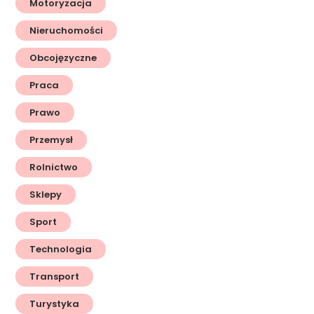
Motoryzacja
Nieruchomości
Obcojęzyczne
Praca
Prawo
Przemysł
Rolnictwo
Sklepy
Sport
Technologia
Transport
Turystyka