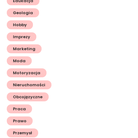
Edukacja
Geologia
Hobby
Imprezy
Marketing
Moda
Motoryzacja
Nieruchomości
Obcojęzyczne
Praca
Prawo
Przemysł