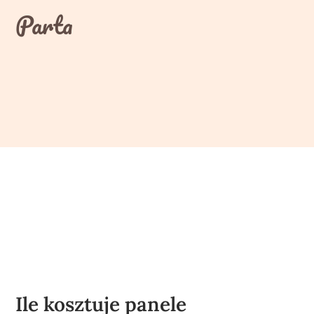
Skip
Parta
to
content
Ile kosztuje panele