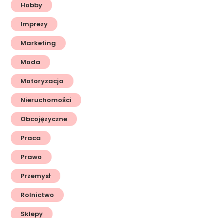
Hobby
Imprezy
Marketing
Moda
Motoryzacja
Nieruchomości
Obcojęzyczne
Praca
Prawo
Przemysł
Rolnictwo
Sklepy