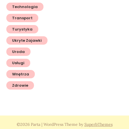
Technologia
Transport
Turystyka
Ukryte Zajawki
Uroda
Usługi
Wnętrza
Zdrowie
©2026 Parta
| WordPress Theme by
SuperbThemes