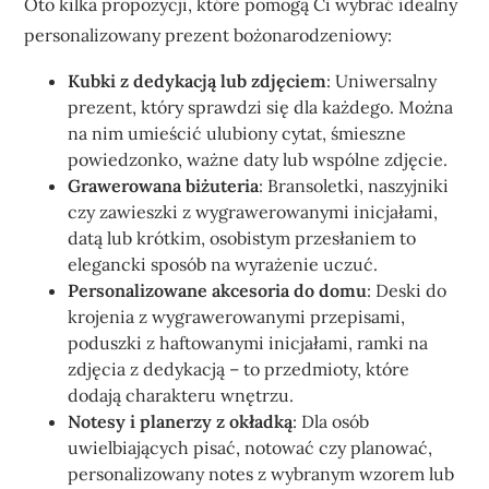
Oto kilka propozycji, które pomogą Ci wybrać idealny
personalizowany prezent bożonarodzeniowy:
Kubki z dedykacją lub zdjęciem
: Uniwersalny
prezent, który sprawdzi się dla każdego. Można
na nim umieścić ulubiony cytat, śmieszne
powiedzonko, ważne daty lub wspólne zdjęcie.
Grawerowana biżuteria
: Bransoletki, naszyjniki
czy zawieszki z wygrawerowanymi inicjałami,
datą lub krótkim, osobistym przesłaniem to
elegancki sposób na wyrażenie uczuć.
Personalizowane akcesoria do domu
: Deski do
krojenia z wygrawerowanymi przepisami,
poduszki z haftowanymi inicjałami, ramki na
zdjęcia z dedykacją – to przedmioty, które
dodają charakteru wnętrzu.
Notesy i planerzy z okładką
: Dla osób
uwielbiających pisać, notować czy planować,
personalizowany notes z wybranym wzorem lub