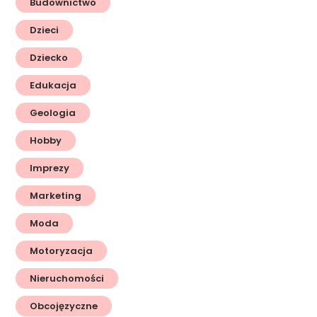
Budownictwo
Dzieci
Dziecko
Edukacja
Geologia
Hobby
Imprezy
Marketing
Moda
Motoryzacja
Nieruchomości
Obcojęzyczne