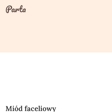
Skip
Parta
to
content
Miód faceliowy