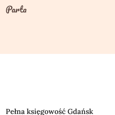
Skip
Parta
to
content
Pełna księgowość Gdańsk