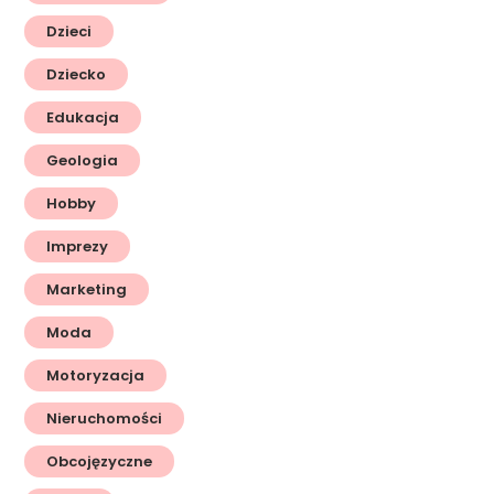
Dzieci
Dziecko
Edukacja
Geologia
Hobby
Imprezy
Marketing
Moda
Motoryzacja
Nieruchomości
Obcojęzyczne