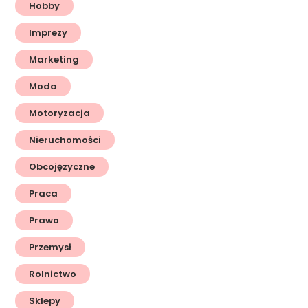
Hobby
Imprezy
Marketing
Moda
Motoryzacja
Nieruchomości
Obcojęzyczne
Praca
Prawo
Przemysł
Rolnictwo
Sklepy