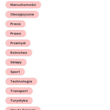
Nieruchomości
Obcojęzyczne
Praca
Prawo
Przemysł
Rolnictwo
Sklepy
Sport
Technologia
Transport
Turystyka