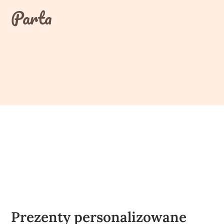
Skip
Parta
to
content
Prezenty personalizowane