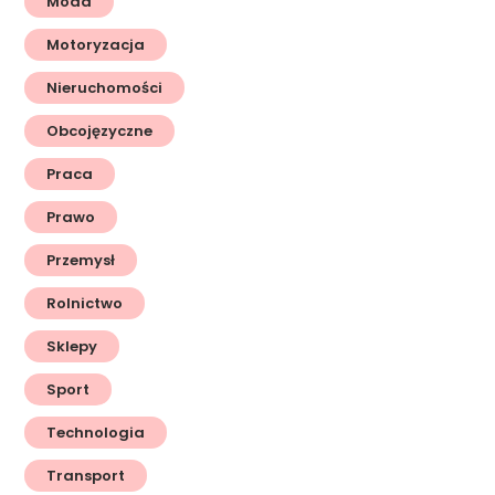
Moda
Motoryzacja
Nieruchomości
Obcojęzyczne
Praca
Prawo
Przemysł
Rolnictwo
Sklepy
Sport
Technologia
Transport