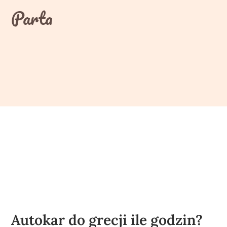
Skip
Parta
to
content
Autokar do grecji ile godzin?