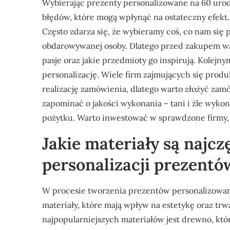
Wybierając prezenty personalizowane na 60 uro
błędów, które mogą wpłynąć na ostateczny efekt. 
Często zdarza się, że wybieramy coś, co nam się
obdarowywanej osoby. Dlatego przed zakupem warto
pasje oraz jakie przedmioty go inspirują. Kolej
personalizację. Wiele firm zajmujących się pro
realizację zamówienia, dlatego warto złożyć za
zapominać o jakości wykonania – tani i źle wyko
pożytku. Warto inwestować w sprawdzone firmy, 
Jakie materiały są najc
personalizacji prezentó
W procesie tworzenia prezentów personalizowan
materiały, które mają wpływ na estetykę oraz tr
najpopularniejszych materiałów jest drewno, któ