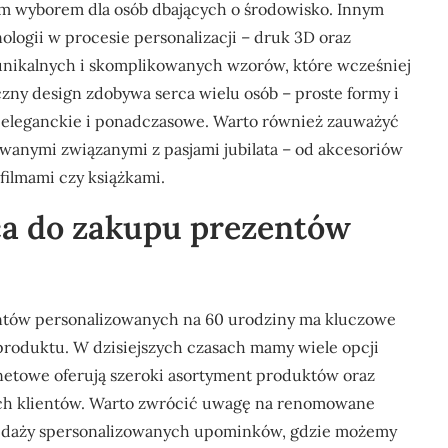
ym wyborem dla osób dbających o środowisko. Innym
logii w procesie personalizacji – druk 3D oraz
unikalnych i skomplikowanych wzorów, które wcześniej
czny design zdobywa serca wielu osób – proste formy i
ię eleganckie i ponadczasowe. Warto również zauważyć
wanymi związanymi z pasjami jubilata – od akcesoriów
filmami czy książkami.
sca do zakupu prezentów
tów personalizowanych na 60 urodziny ma kluczowe
 produktu. W dzisiejszych czasach mamy wiele opcji
ernetowe oferują szeroki asortyment produktów oraz
ych klientów. Warto zwrócić uwagę na renomowane
zedaży spersonalizowanych upominków, gdzie możemy