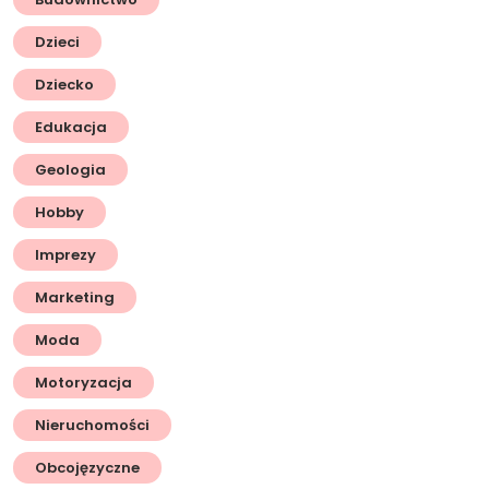
Dzieci
Dziecko
Edukacja
Geologia
Hobby
Imprezy
Marketing
Moda
Motoryzacja
Nieruchomości
Obcojęzyczne