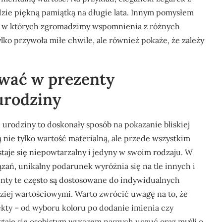
ie piękną pamiątką na długie lata. Innym pomysłem
, w których zgromadzimy wspomnienia z różnych
ylko przywoła miłe chwile, ale również pokaże, że zależy
wać w prezenty
urodziny
urodziny to doskonały sposób na pokazanie bliskiej
ą nie tylko wartość materialną, ale przede wszystkim
staje się niepowtarzalny i jedyny w swoim rodzaju. W
ań, unikalny podarunek wyróżnia się na tle innych i
enty te często są dostosowane do indywidualnych
rdziej wartościowymi. Warto zwrócić uwagę na to, że
ty – od wyboru koloru po dodanie imienia czy
staje się osobistym wyrazem naszych uczuć oraz myśli o