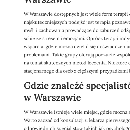
W Warszawie dostępnych jest wiele form terapii 
najskuteczniejszych podejść jest terapia pozna
myśli i zachowania prowadzące do zaburzeń odży
sobie ze stresem i emocjami. Oprócz terapii in
wsparcia, gdzie można dzielić się doświadczeni
problemami. Takie grupy oferują poczucie wspóln
na temat skutecznych metod leczenia. Niektóre 
stacjonarnego dla osób z cięższymi przypadkami b
Gdzie znaleźć specjalis
w Warszawie
W Warszawie istnieje wiele miejsc, gdzie można z
Warto zacząć od konsultacji u lekarza pierwszeg
odpowiednich specjalistów takich jak psychologo