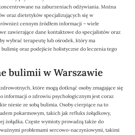
skoncentrowane na zaburzeniach odżywiania. Można
w oraz dietetyków specjalizujących się w
t również cennym źródłem informacji – wiele
owe zawierające dane kontaktowe do specjalistów oraz
aby wybrać terapeutę lub ośrodek, który ma
bulimię oraz podejście holistyczne do leczenia tego
ne bulimii w Warszawie
 zdrowotnych, które mogą dotknąć osoby zmagające się
o informacji o zdrowiu psychologicznym jest coraz
ie niesie ze sobą bulimia. Osoby cierpiące na to
ładem pokarmowym, takich jak refluks żołądkowy,
wej żołądka. Częste wymioty prowadzą także do
poważnymi problemami sercowo-naczyniowymi, takimi