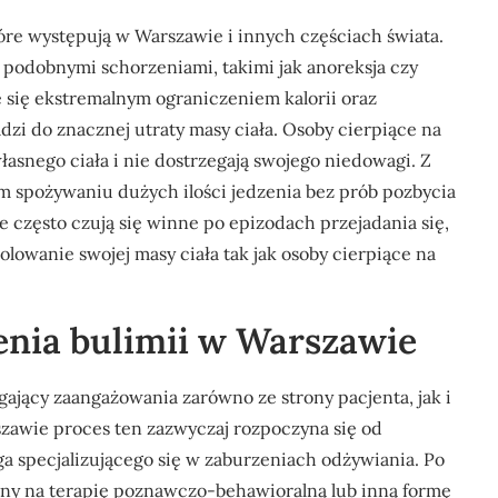
tóre występują w Warszawie i innych częściach świata.
 podobnymi schorzeniami, takimi jak anoreksja czy
 się ekstremalnym ograniczeniem kalorii oraz
i do znacznej utraty masy ciała. Osoby cierpiące na
asnego ciała i nie dostrzegają swojego niedowagi. Z
m spożywaniu dużych ilości jedzenia bez prób pozbycia
 często czują się winne po epizodach przejadania się,
olowanie swojej masy ciała tak jak osoby cierpiące na
enia bulimii w Warszawie
ający zaangażowania zarówno ze strony pacjenta, jak i
szawie proces ten zazwyczaj rozpoczyna się od
ga specjalizującego się w zaburzeniach odżywiania. Po
any na terapię poznawczo-behawioralną lub inną formę