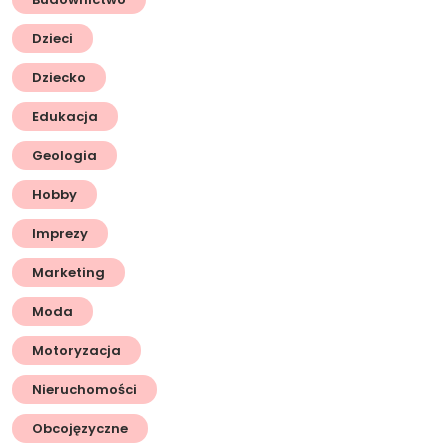
Dzieci
Dziecko
Edukacja
Geologia
Hobby
Imprezy
Marketing
Moda
Motoryzacja
Nieruchomości
Obcojęzyczne