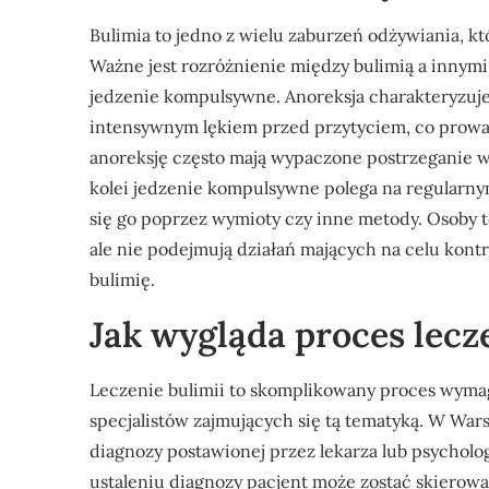
Bulimia to jedno z wielu zaburzeń odżywiania, k
Ważne jest rozróżnienie między bulimią a innymi
jedzenie kompulsywne. Anoreksja charakteryzuje
intensywnym lękiem przed przytyciem, co prowadz
anoreksję często mają wypaczone postrzeganie wł
kolei jedzenie kompulsywne polega na regularny
się go poprzez wymioty czy inne metody. Osoby te
ale nie podejmują działań mających na celu kontr
bulimię.
Jak wygląda proces lecz
Leczenie bulimii to skomplikowany proces wymag
specjalistów zajmujących się tą tematyką. W War
diagnozy postawionej przez lekarza lub psycholo
ustaleniu diagnozy pacjent może zostać skierow