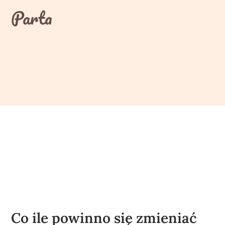
Skip
Parta
to
content
Co ile powinno się zmieniać