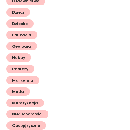
Budownictwo
Dzieci
Dziecko
Edukacja
Geologia
Hobby
Imprezy
Marketing
Moda
Motoryzacja
Nieruchomości
Obcojęzyczne