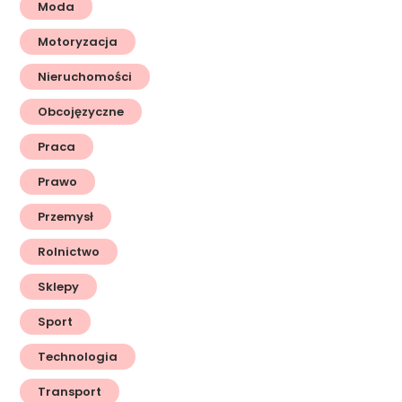
Moda
Motoryzacja
Nieruchomości
Obcojęzyczne
Praca
Prawo
Przemysł
Rolnictwo
Sklepy
Sport
Technologia
Transport