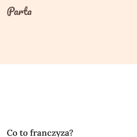
Skip
Parta
to
content
Co to franczyza?