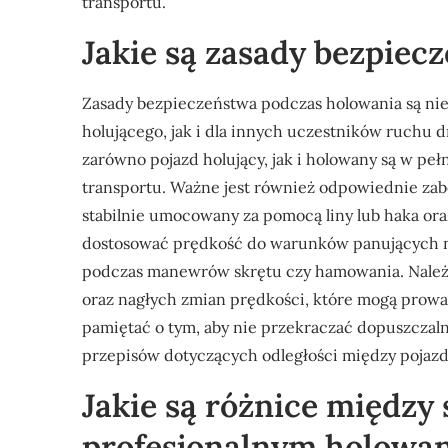
transportu.
Jakie są zasady bezpiec
Zasady bezpieczeństwa podczas holowania są ni
holującego, jak i dla innych uczestników ruchu 
zarówno pojazd holujący, jak i holowany są w p
transportu. Ważne jest również odpowiednie za
stabilnie umocowany za pomocą liny lub haka or
dostosować prędkość do warunków panujących n
podczas manewrów skrętu czy hamowania. Nale
oraz nagłych zmian prędkości, które mogą prowad
pamiętać o tym, aby nie przekraczać dopuszczal
przepisów dotyczących odległości między pojaz
Jakie są różnice między
profesjonalnym holowa