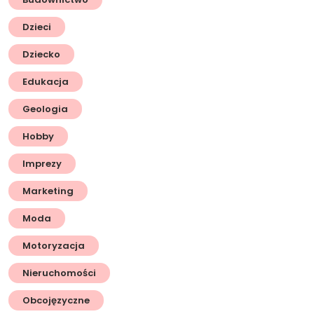
Dzieci
Dziecko
Edukacja
Geologia
Hobby
Imprezy
Marketing
Moda
Motoryzacja
Nieruchomości
Obcojęzyczne