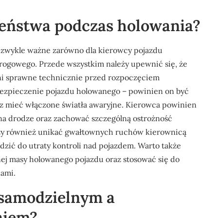
zeństwa podczas holowania?
ezwykle ważne zarówno dla kierowcy pojazdu
drogowego. Przede wszystkim należy upewnić się, że
ełni sprawne technicznie przed rozpoczęciem
bezpieczenie pojazdu holowanego – powinien on być
az mieć włączone światła awaryjne. Kierowca powinien
a drodze oraz zachować szczególną ostrożność
ży również unikać gwałtownych ruchów kierownicą
zić do utraty kontroli nad pojazdem. Warto także
nej masy holowanego pojazdu oraz stosować się do
dami.
 samodzielnym a
niem?