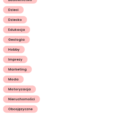
Dzieci
Dziecko
Edukacja
Geologia
Hobby
Imprezy
Marketing
Moda
Motoryzacja
Nieruchomości
Obcojęzyczne