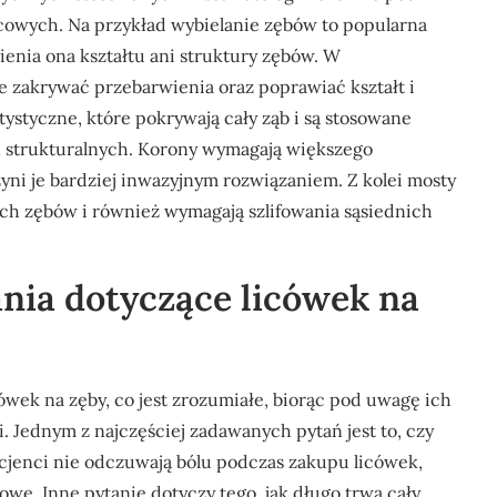
cowych. Na przykład wybielanie zębów to popularna
enia ona kształtu ani struktury zębów. W
e zakrywać przebarwienia oraz poprawiać kształt i
ystyczne, które pokrywają cały ząb i są stosowane
 strukturalnych. Korony wymagają większego
czyni je bardziej inwazyjnym rozwiązaniem. Z kolei mosty
ych zębów i również wymagają szlifowania sąsiednich
ania dotyczące licówek na
ówek na zęby, co jest zrozumiałe, biorąc pod uwagę ich
 Jednym z najczęściej zadawanych pytań jest to, czy
cjenci nie odczuwają bólu podczas zakupu licówek,
we. Inne pytanie dotyczy tego, jak długo trwa cały