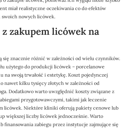
i o zakupie licówek, ponieważ ich wygląd może szybko
jent miał realistyczne oczekiwania co do efektów
ji swoich nowych licówek.
e z zakupem licówek na
 się znacznie różnić w zależności od wielu czynników.
ału użytego do produkcji licówek – porcelanowe
 na swoją trwałość i estetykę. Koszt pojedynczej
o nawet kilku tysięcy złotych w zależności od
loga. Dodatkowo warto uwzględnić koszty związane z
abiegami przygotowawczymi, takimi jak leczenie
 licówek. Niektóre kliniki oferują pakiety cenowe lub
p większej liczby licówek jednocześnie. Warto
ub finansowania zabiegu przez instytucje zajmujące się