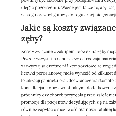
powinny być ostrożne przy podejmowaniu decyzj
ulegać pogorszeniu. Ważne jest także to, aby pac
zabiegu oraz był gotowy do regularnej pielęgnac
Jakie są koszty związan
zęby?
Koszty związane z zakupem licówek na zęby mogą
Przede wszystkim cena zależy od rodzaju materi
zazwyczaj są droższe niż kompozytowe ze względu
licówki porcelanowej może wynosić od kilkuset d
lokalizacji gabinetu oraz doświadczenia stomato
konsultacjami oraz ewentualnymi dodatkowymi z
próchnicy czy chorób przyzębia przed założeniem
promocje dla pacjentów decydujących się na zaku
również zapytać o możliwość płatności ratalnej l