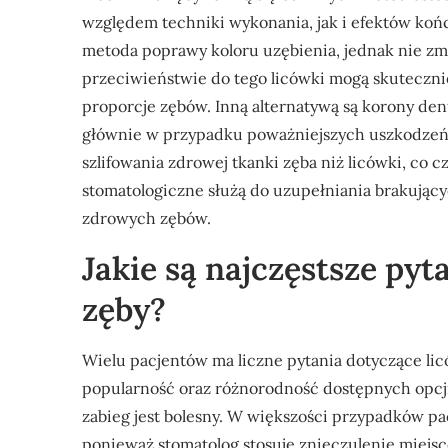
względem techniki wykonania, jak i efektów koń
metoda poprawy koloru uzębienia, jednak nie zmi
przeciwieństwie do tego licówki mogą skuteczni
proporcje zębów. Inną alternatywą są korony dent
głównie w przypadku poważniejszych uszkodzeń
szlifowania zdrowej tkanki zęba niż licówki, co 
stomatologiczne służą do uzupełniania brakując
zdrowych zębów.
Jakie są najczęstsze pyt
zęby?
Wielu pacjentów ma liczne pytania dotyczące lic
popularność oraz różnorodność dostępnych opcji.
zabieg jest bolesny. W większości przypadków pa
ponieważ stomatolog stosuje znieczulenie miejsco