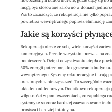
nowoczesnym budownictwie, gdzie dąży się do m
mogą być stosowane zarówno w domach jednorodz
Warto zaznaczyć, że rekuperacja nie tylko popra
powietrza wewnętrznego poprzez eliminację zani
Jakie są korzyści płynąc
Rekuperacja niesie ze sobą wiele korzyści zaró
komercyjnych. Przede wszystkim pozwala na zn
pomieszczeń. Dzięki odzyskiwaniu ciepła z pow
50% energii potrzebnej do ogrzewania budynku. 
wewnętrznego. Systemy rekuperacyjne filtrują p
oraz innych zanieczyszczeń. To szczególnie ważne
układem oddechowym. Dodatkowo rekuperacja pr
wilgotności w pomieszczeniach, co zapobiega ro
systemy te są coraz bardziej zaawansowane techno
prostsza i bardziej intuicyjna.