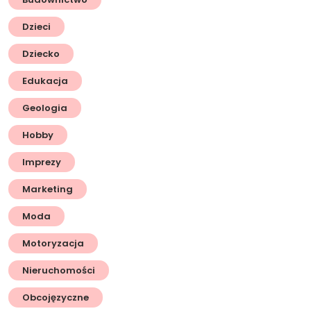
Dzieci
Dziecko
Edukacja
Geologia
Hobby
Imprezy
Marketing
Moda
Motoryzacja
Nieruchomości
Obcojęzyczne