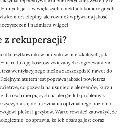
aksymalnej efektywności energetycznej. Systemy te
innych, jak i w większych obiektach komercyjnych.
wia komfort cieplny, ale również wpływa na jakość
eczyszczeń i nadmiaru wilgoci.
e z rekuperacji?
wno dla użytkowników budynków mieszkalnych, jak i
aczną redukcję kosztów związanych z ogrzewaniem
ietrza wentylacyjnego można zaoszczędzić nawet do
Kolejnym atutem jest poprawa jakości powietrza
owietrze, co pozwala na usunięcie alergenów, kurzu
 dla osób cierpiących na alergie lub problemy z
zyczynia się do utrzymania optymalnego poziomu
zwojowi pleśni i grzybów. Warto również zauważyć, że
logicznie, co sprawia, że ich obsługa jest coraz